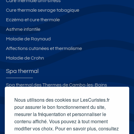
Cure thermale anti-stress
Cure thermale sevrage tabagique
Eczéma et cure thermale
Asthme infantile
Maladie de Raynaud
Affections cutanées et thermalisme
Maladie de Crohn
Spa thermal
Spa thermal des Thermes de Cambo-les-Bains
Spa thermal de la station thermale de la Chaldette
Nous utilisons des cookies sur LesCuristes.fr
Spa thermal Les Bains du Couloubret
pour assurer le bon fonctionnement du site,
mesurer la fréquentation et personnaliser le
Spa thermal des Thermes du Boulou
contenu affiché. Vous pouvez à tout moment
Carte cadeau spa Vichy
modifier vos choix. Pour en savoir plus, consultez
Carte cadeau spa Bagnoles-de-l'Orne