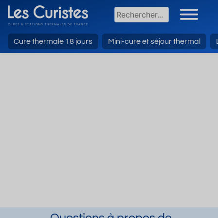
Cure thermale 18 jours
Mini-cure et séjour thermal