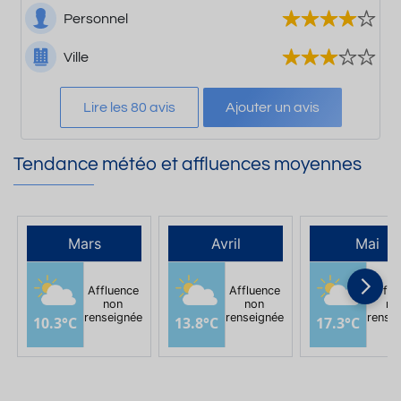
Personnel
Ville
Lire les 80 avis
Ajouter un avis
Tendance météo et affluences moyennes
Mars
Avril
Mai
Affluence
Affluence
Afflu
non
non
no
renseignée
renseignée
rense
10.3°C
13.8°C
17.3°C