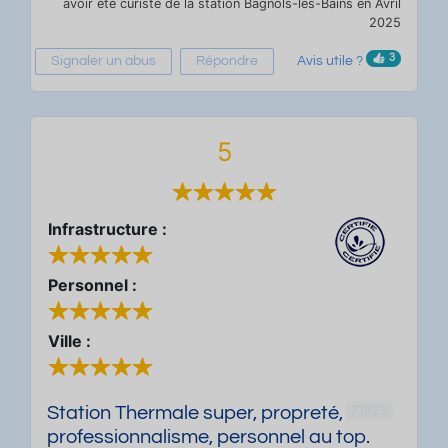
avoir été curiste de la station Bagnols-les-Bains en Avril
2025
3
Signaler un abus
Répondre
Avis utile ?
5
Infrastructure :
Personnel :
Ville :
71625
Station Thermale super, propreté,
professionnalisme, personnel au top.