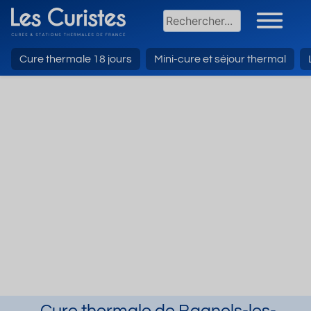
Cure thermale 18 jours
Mini-cure et séjour thermal