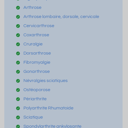
Arthrose
Arthrose lombaire, dorsale, cervicale
Cervicarthrose
Coxarthrose
Cruralgie
Dorsarthrose
Fibromyalgie
Gonarthrose
Névralgies sciatiques
Ostéoporose
Périarthrite
Polyarthrite Rhumatoide
Sciatique
Spondylarthrite ankylosante