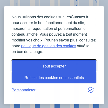
r
V
i
r
r
l
o
r
l
l
e
i
Nous utilisons des cookies sur LesCuristes.fr
l
e
e
s
r
pour assurer le bon fonctionnement du site,
e
s
s
q
l
mesurer la fréquentation et personnaliser le
s
q
q
u
e
contenu affiché. Vous pouvez à tout moment
q
u
u
e
s
modifier vos choix. Pour en savoir plus, consultez
u
e
e
s
q
notre
politique de gestion des cookies
situé tout
e
s
s
t
u
en bas de la page.
s
t
t
i
e
t
i
i
o
s
i
o
o
n
Tout accepter
t
o
n
n
s
i
n
s
s
Refuser les cookies non essentiels
o
s
n
I
I
I
s
n
Personnaliser
I
n
n
f
n
f
f
o
I
f
o
o
r
n