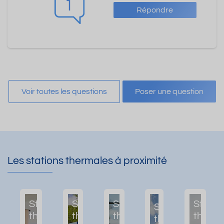
1
Répondre
Voir toutes les questions
Poser une question
Les stations thermales à proximité
Station
Station
Station
Statio
Station
thermale
thermale
thermale
therma
thermale