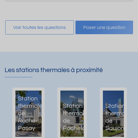
Voir toutes les questions
Poser une question
Les stations thermales à proximité
Station
thermale
Station
Station
de
thermale
thermale
Roche-
de
de
Posay
Rochefort
Saujon