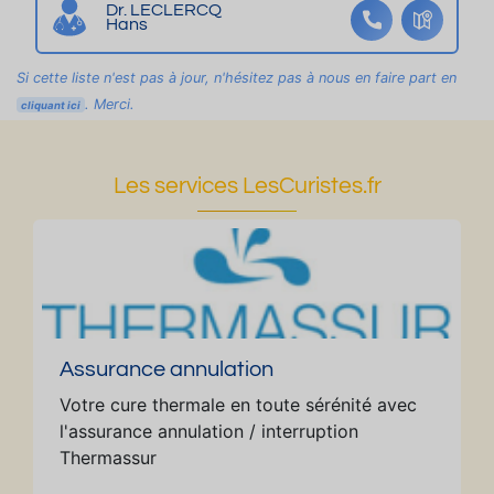
p
m
z
g
m
Dr. LECLERCQ
Hans
ro
²
a
n
²
p
P
c
a
P
Si cette liste n'est pas à jour, n'hésitez pas à nous en faire part en
ri
a
c
a
. Merci.
cliquant ici
ét
rk
rk
é
in
in
d
g
g
Les services LesCuristes.fr
e
p
p
pl
ri
ri
u
v
v
s
é
é
d'
B
L
u
el
e
n
le
s
Assurance annulation
h
d
V
e
Votre cure thermale en toute sérénité avec
e
e
ct
l'assurance annulation / interruption
s
nt
a
Thermassur
C
s
re
h
d'