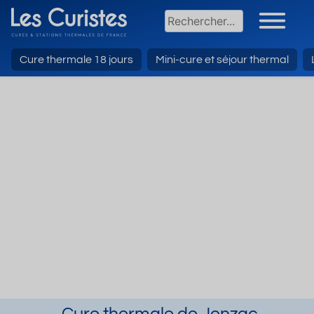
Cure thermale 18 jours
Mini-cure et séjour thermal