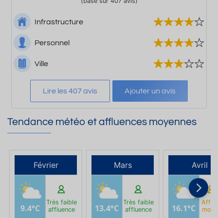
(basé sur 407 avis)
Infrastructure
Personnel
Ville
Lire les 407 avis
Ajouter un avis
Tendance météo et affluences moyennes
Février
Mars
Avril
Très faible
Très faible
Afflu
9.4°C
13.4°C
16.1°C
affluence
affluence
moye