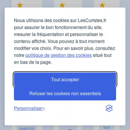
Orientations
Orientations
Orientations
Nous utilisons des cookies sur LesCuristes.fr
traitées
traitées
traitées
pour assurer le bon fonctionnement du site,
mesurer la fréquentation et personnaliser le
contenu affiché. Vous pouvez à tout moment
Voir
Voir
modifier vos choix. Pour en savoir plus, consultez
les
les
Voir
avis
avis
notre
politique de gestion des cookies
situé tout
les
en bas de la page.
avis
Tout accepter
Voir
Voir les
les
location
Refuser les cookies non essentiels
locati
s
Voir
ons
les
Personnaliser
locatio
ns
Voir les
Voir
question