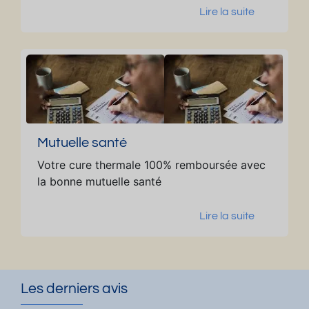
a
A
Lire la suite
m
n
p
g
s
e
**
s
*
**
*
Mutuelle santé
Votre cure thermale 100% remboursée avec
la bonne mutuelle santé
Lire la suite
Les derniers avis