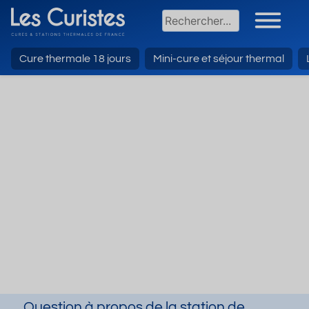
Cure thermale 18 jours
Mini-cure et séjour thermal
Question à propos de la station de