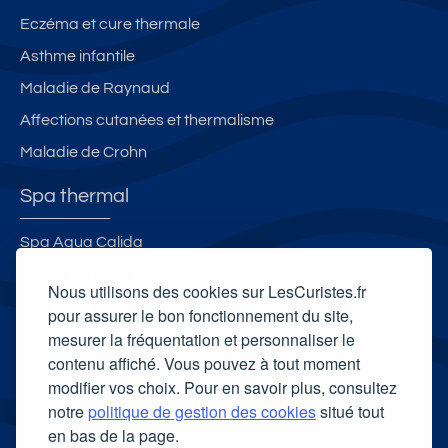
Eczéma et cure thermale
Asthme infantile
Maladie de Raynaud
Affections cutanées et thermalisme
Maladie de Crohn
Spa thermal
Spa Aqua Calida
Spa Thermal Philae
Nous utilisons des cookies sur LesCuristes.fr
Spa thermal des Thermes du Mont-Dore
pour assurer le bon fonctionnement du site,
mesurer la fréquentation et personnaliser le
Spa thermal des Thermes de Bourbon l'Archambault
contenu affiché. Vous pouvez à tout moment
Carte cadeau spa Vichy
modifier vos choix. Pour en savoir plus, consultez
Carte cadeau spa Bagnoles-de-l'Orne
notre
politique de gestion des cookies
situé tout
en bas de la page.
Carte cadeau spa Saubusse