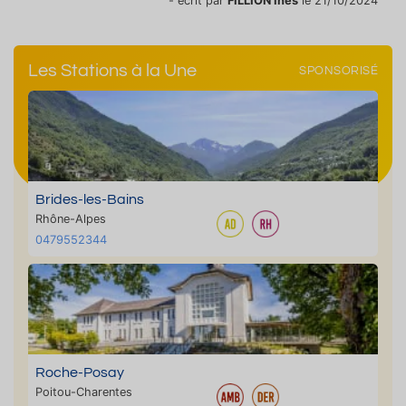
- écrit par
FILLION Inès
le 21/10/2024
Les Stations à la Une
SPONSORISÉ
Brides-les-Bains
Rhône-Alpes
0479552344
Roche-Posay
Poitou-Charentes