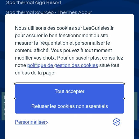
Spa thermal Aiga Resort
Spa thermal Sourcéo - Thermes Adour
Les Bains du Mont-Blanc
Nous utilisons des cookies sur LesCuristes.fr
Spa et Espace thermoludique Ressources & Vous des
pour assurer le bon fonctionnement du site,
mesurer la fréquentation et personnaliser le
Thermes de Luchon
contenu affiché. Vous pouvez à tout moment
Carte cadeau spa Vichy
modifier vos choix. Pour en savoir plus, consultez
Carte cadeau spa Bagnoles-de-l'Orne
notre
politique de gestion des cookies
situé tout
en bas de la page.
Carte cadeau spa Saubusse
Carte cadeau spa Châtel-Guyon
Tout accepter
LesCuristes.fr participe et est conforme à l'ensemble des
Spécifications et Politiques du Transparency & Consent Framework
Refuser les cookies non essentiels
de l'IAB Europe et utilise la Consent Management Platform n°92.
Vous pouvez modifier vos choix à tout moment en
cliquant ici
.
Personnaliser