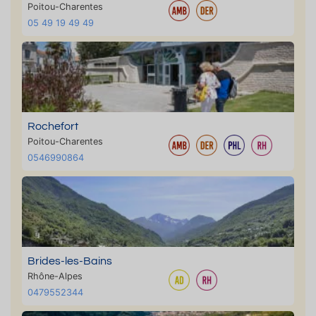
Poitou-Charentes
05 49 19 49 49
Rochefort
Poitou-Charentes
0546990864
Brides-les-Bains
Rhône-Alpes
0479552344