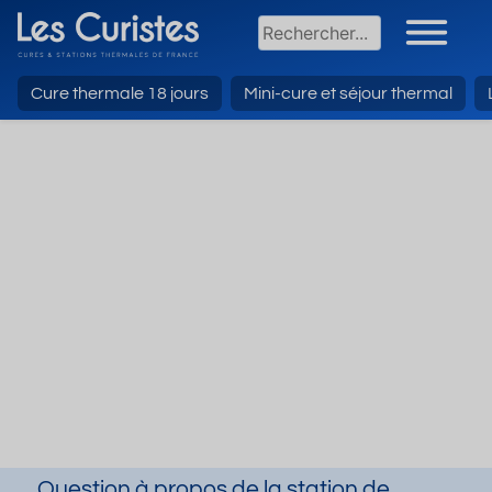
Cure thermale 18 jours
Mini-cure et séjour thermal
Question à propos de la station de