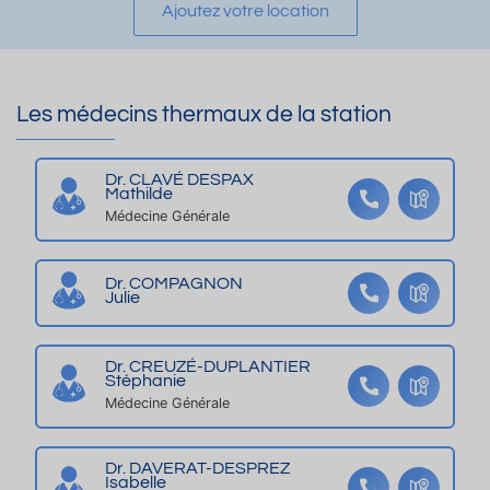
Ajoutez votre location
d
ivi
u
e
lé
x
3
gi
e
3
é
t
Les médecins thermaux de la station
m
et
lu
2
c
m
a
al
in
Dr. CLAVÉ DESPAX
Mathilde
v
m
e
Médecine Générale
e
e
u
c
**
x
v
*
Dr. COMPAGNON
Julie
ér
a
n
Dr. CREUZÉ-DUPLANTIER
Stéphanie
d
Médecine Générale
a
e
n
Dr. DAVERAT-DESPREZ
Isabelle