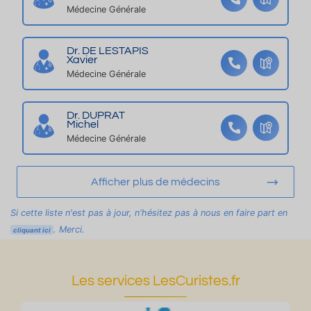
c
Médecine Générale
œ
ur
Dr. DE LESTAPIS
d
Xavier
e
Médecine Générale
vil
le
Dr. DUPRAT
Michel
Médecine Générale
Afficher plus de médecins
Si cette liste n'est pas à jour, n'hésitez pas à nous en faire part en
. Merci.
cliquant ici
Les services LesCuristes.fr