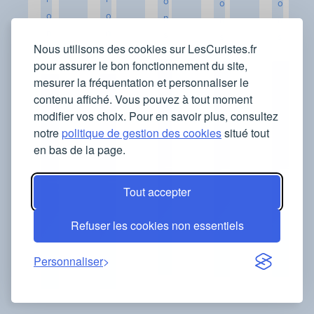
o
o
o
o
o
n
n
n
n
n
s
s
s
Nous utilisons des cookies sur LesCuristes.fr
s
s
pour assurer le bon fonctionnement du site,
I
I
I
mesurer la fréquentation et personnaliser le
I
I
n
n
n
contenu affiché. Vous pouvez à tout moment
n
n
f
f
f
modifier vos choix. Pour en savoir plus, consultez
f
f
o
o
o
notre
politique de gestion des cookies
situé tout
o
o
r
r
r
en bas de la page.
r
r
m
m
m
m
m
a
a
a
Tout accepter
a
a
t
t
t
t
t
i
i
i
Refuser les cookies non essentiels
i
i
o
o
o
o
o
n
n
n
n
n
Personnaliser
s
s
s
s
s