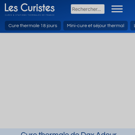
Cure thermale 18 jours
Mini-cure et séjour thermal