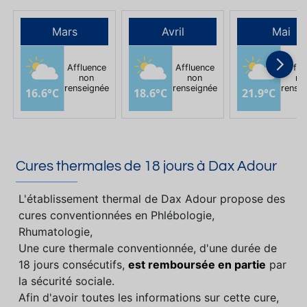
Mars
Avril
Mai
Affluence
Affluence
Afflu
non
non
no
renseignée
renseignée
rense
16.6°C
18.6°C
21.9°C
Cures thermales de 18 jours à Dax Adour
L'établissement thermal de Dax Adour propose des
cures conventionnées en Phlébologie,
Rhumatologie,
Une cure thermale conventionnée, d'une durée de
18 jours consécutifs,
est remboursée en partie
par
la sécurité sociale.
Afin d'avoir toutes les informations sur cette cure,