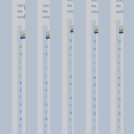
Voir
Voir
Voir
les
Voir
Voir
les
les
avis
les
les
avis
avis
avis
avis
V
V
V
V
V
o
o
o
o
o
i
i
i
i
i
r
r
r
r
r
l
l
l
l
l
e
e
e
e
e
s
s
s
s
s
l
l
l
l
l
o
o
o
o
o
c
c
c
c
c
a
a
a
a
a
t
t
t
t
t
i
i
i
i
i
o