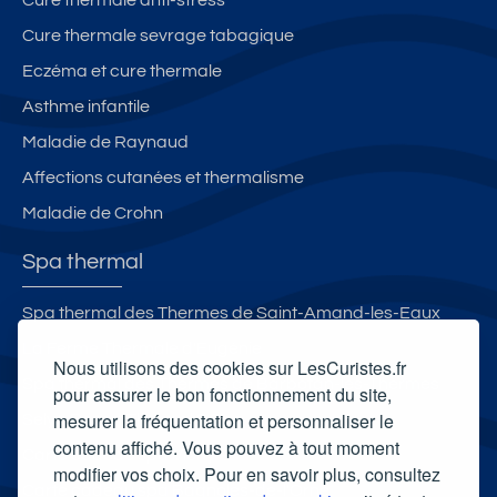
Cure thermale sevrage tabagique
Eczéma et cure thermale
Asthme infantile
Maladie de Raynaud
Affections cutanées et thermalisme
Maladie de Crohn
Spa thermal
Spa thermal des Thermes de Saint-Amand-les-Eaux
La Ferme Thermale d'Eugénie
Nous utilisons des cookies sur LesCuristes.fr
Spa thermal des Thermes de Barbotan-les-Thermes
pour assurer le bon fonctionnement du site,
mesurer la fréquentation et personnaliser le
Selya Resort Thermal & Spa
contenu affiché. Vous pouvez à tout moment
Carte cadeau spa Vichy
modifier vos choix. Pour en savoir plus, consultez
Carte cadeau spa Bagnoles-de-l'Orne