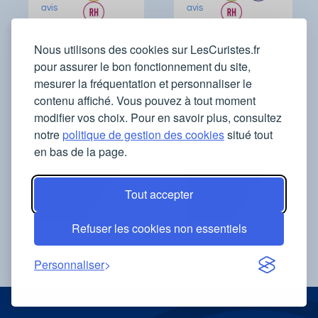
avis
avis
Nous utilisons des cookies sur LesCuristes.fr
pour assurer le bon fonctionnement du site,
mesurer la fréquentation et personnaliser le
Voir les locations
Voir les locations
contenu affiché. Vous pouvez à tout moment
modifier vos choix. Pour en savoir plus, consultez
notre
politique de gestion des cookies
situé tout
en bas de la page.
Voir les questions
Voir les questions
Informatio
Informatio
Tout accepter
ns
ns
Refuser les cookies non essentiels
Personnaliser