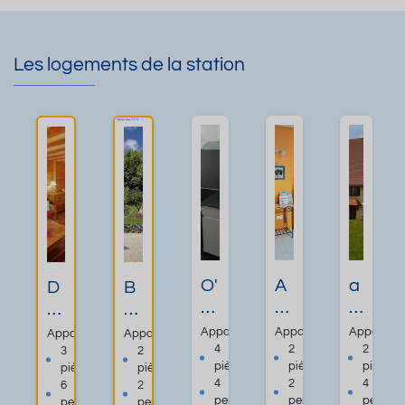
Les logements de la station
O'
A
a
D
B
C
p
p
o
el
o
p
p
m
a
Appartement
Appartement
Appartem
Appartement
Appartement
uv
ar
a
ai
p
4
2
2
3
2
pièces
pièces
pièces
pièces
pièces
e
t
rt
n
p
4
2
4
6
2
nt
d
e
e
ar
personnes
personnes
personn
personnes
personnes