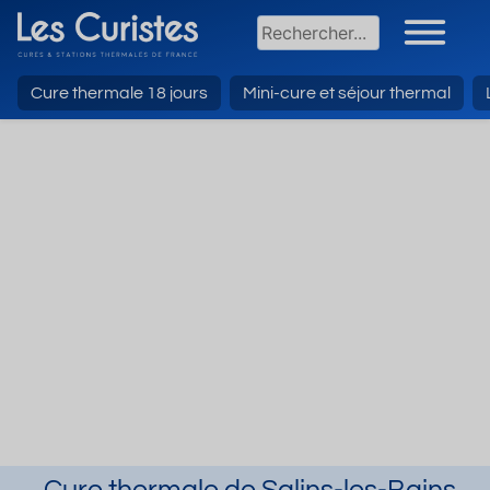
Cure thermale 18 jours
Mini-cure et séjour thermal