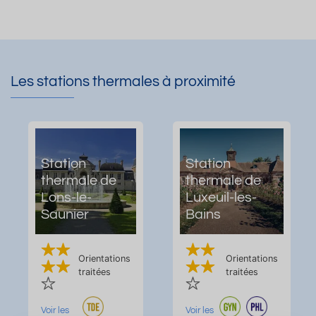
Les stations thermales à proximité
Station
Station
thermale de
thermale de
Lons-le-
Luxeuil-les-
Saunier
Bains
Orientations
Orientations
traitées
traitées
Voir les
Voir les