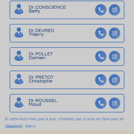
es
d
g
h
Dr. CONSCIENCE
Betty
-
es
o
er
A
th
n
m
5
er
a
Dr. DEVRED
1
m
Thierry
S
3
es
ali
(r
n
Dr. POLLET
ef
a
Damien
ai
t
Dr. PRETOT
e
Christophe
n
2
0
Dr. ROUSSEL
Maud
2
3)
Si cette liste n'est pas à jour, n'hésitez pas à nous en faire part en
. Merci.
cliquant ici