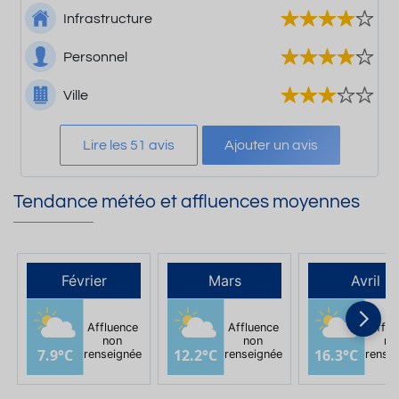
Infrastructure
Personnel
Ville
Lire les 51 avis
Ajouter un avis
Tendance météo et affluences moyennes
Février
Mars
Avril
Affluence
Affluence
Afflu
non
non
no
7.9°C
12.2°C
16.3°C
renseignée
renseignée
rense