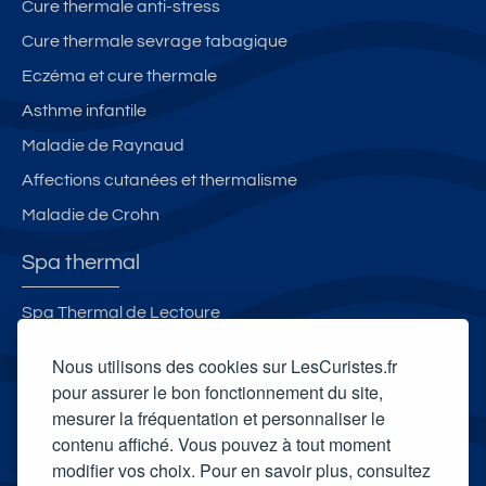
Cure thermale anti-stress
Cure thermale sevrage tabagique
Eczéma et cure thermale
Asthme infantile
Maladie de Raynaud
Affections cutanées et thermalisme
Maladie de Crohn
Spa thermal
Spa Thermal de Lectoure
Vittel Spa
Nous utilisons des cookies sur LesCuristes.fr
Spa thermal des Thermes du Mont-Dore
pour assurer le bon fonctionnement du site,
mesurer la fréquentation et personnaliser le
Spa Villa Pompéi
contenu affiché. Vous pouvez à tout moment
Carte cadeau spa Vichy
modifier vos choix. Pour en savoir plus, consultez