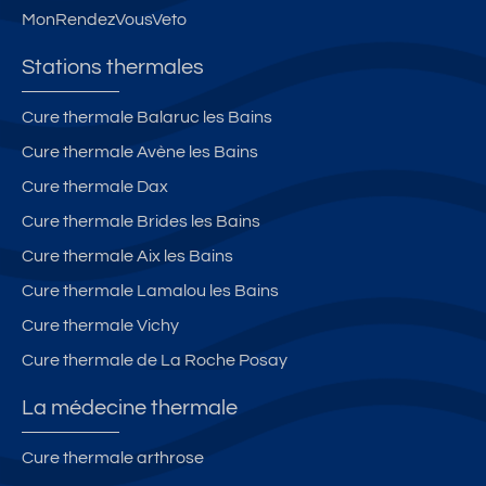
ai
pi
MonRendezVousVeto
t
è
e
c
Stations thermales
n
es
2
)
Cure thermale Balaruc les Bains
0
Cure thermale Avène les Bains
2
3)
Cure thermale Dax
Cure thermale Brides les Bains
Cure thermale Aix les Bains
Cure thermale Lamalou les Bains
Cure thermale Vichy
Cure thermale de La Roche Posay
La médecine thermale
Cure thermale arthrose