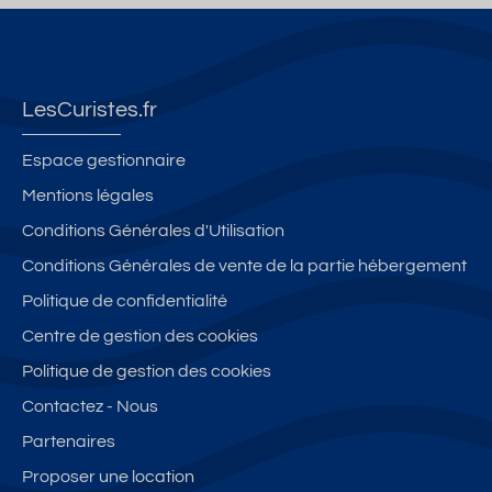
7
c
J
e
2
ré
A
pr
m
c
R
o
² -
e
DI
c
LesCuristes.fr
2
nt
N
h
c
à
(f
e
Espace gestionnaire
h
3
e
d
Mentions légales
a
4
n
e
m
0
êt
Conditions Générales d'Utilisation
T
br
m
re
h
Conditions Générales de vente de la partie hébergement
es
d
d
er
Politique de confidentialité
-
es
a
m
A
th
ns
Centre de gestion des cookies
a
5
er
to
S
Politique de gestion des cookies
1
m
ut
ali
Contactez - Nous
3
es
es
n
(r
le
Partenaires
a
ef
s
Proposer une location