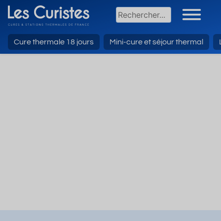
Cure thermale 18 jours
Mini-cure et séjour thermal