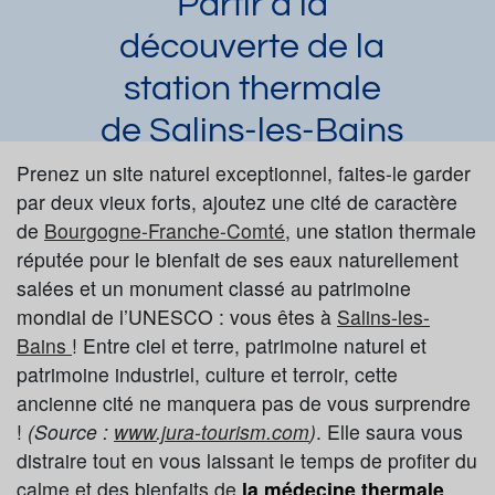
Partir à la
découverte de la
station thermale
de Salins-les-Bains
Laura Dupuy
Prenez un site naturel exceptionnel, faites-le garder
Article publié par
le 09/04/2021
et mis à jour le 06/07/2023
par deux vieux forts, ajoutez une cité de caractère
de
Bourgogne
-Franche-Comté
, une station thermale
Salins-les-Bains
réputée pour le bienfait de ses eaux naturellement
Demander une documentation
salées et un monument classé au patrimoine
mondial de l’UNESCO : vous êtes à
Salins-les-
Bains
! Entre ciel et terre, patrimoine naturel et
patrimoine industriel, culture et terroir, cette
ancienne cité ne manquera pas de vous surprendre
!
(Source :
www.jura-tourism.com
)
. Elle saura vous
distraire tout en vous laissant le temps de profiter du
calme et des bienfaits de
la médecine thermale