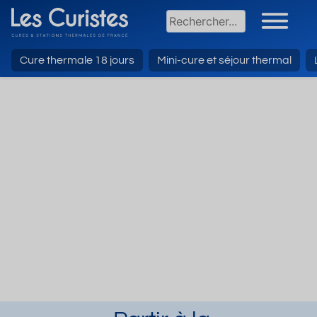
Cure thermale 18 jours
Mini-cure et séjour thermal