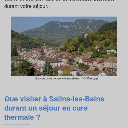
durant votre séjour.
Source photo – www.francebleu.fr/ © Maxppp
Que visiter à Salins-les-Bains
durant un séjour en cure
thermale ?