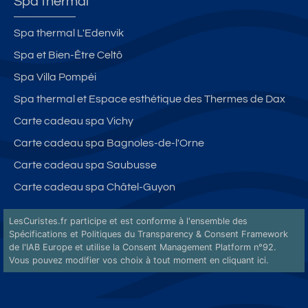
Spa thermal
Spa thermal L'Edenvik
Spa et Bien-Être Celtô
Spa Villa Pompéi
Spa thermal et Espace esthétique des Thermes de Dax
Carte cadeau spa Vichy
Carte cadeau spa Bagnoles-de-l'Orne
Carte cadeau spa Saubusse
Carte cadeau spa Châtel-Guyon
LesCuristes.fr participe et est conforme à l'ensemble des
Spécifications et Politiques du Transparency & Consent Framework
de l'IAB Europe et utilise la Consent Management Platform n°92.
Vous pouvez modifier vos choix à tout moment en
cliquant ici
.