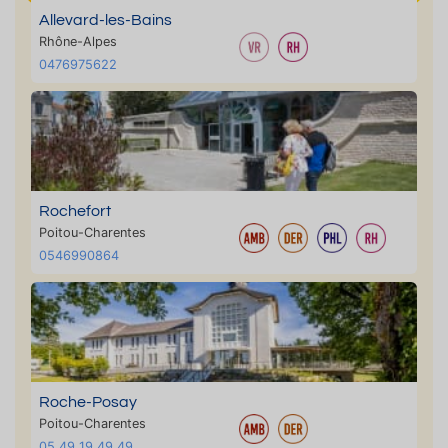
Allevard-les-Bains
Rhône-Alpes
0476975622
Rochefort
Poitou-Charentes
0546990864
Roche-Posay
Poitou-Charentes
05 49 19 49 49