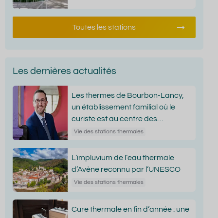
Toutes les stations
Les dernières actualités
Les thermes de Bourbon-Lancy,
un établissement familial où le
curiste est au centre des
attentions
Vie des stations thermales
L’impluvium de l’eau thermale
d’Avène reconnu par l’UNESCO
Vie des stations thermales
Cure thermale en fin d’année : une