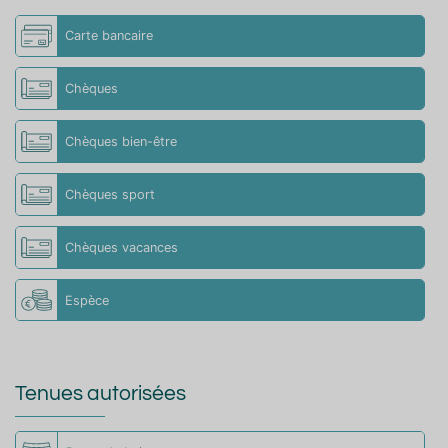
Carte bancaire
Chèques
Chèques bien-être
Chèques sport
Chèques vacances
Espèce
Tenues autorisées