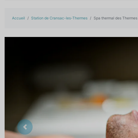
Accueil
Station de Cransac-les-Thermes
Spa thermal des Thermes
Précedent