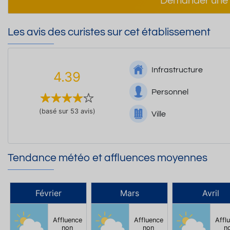
Demander une 
Les avis des curistes sur cet établissement
Infrastructure
4.39
Personnel
(basé sur 53 avis)
Ville
Tendance météo et affluences moyennes
Février
Mars
Avril
Affluence
Affluence
Affl
non
non
n