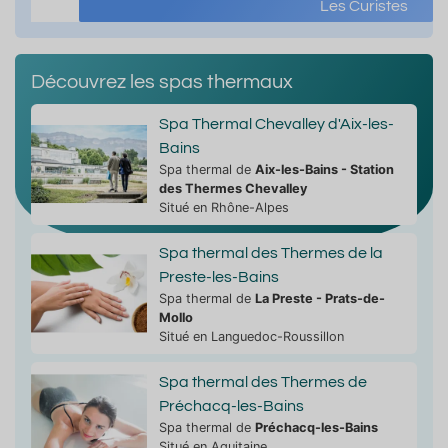
Les Curistes
enseignée
renseignée
renseignée
27.5°C
24.9°C
20.8°
Découvrez les spas thermaux
Spa Thermal Chevalley d'Aix-les-
Bains
Spa thermal de
Aix-les-Bains - Station
des Thermes Chevalley
Situé en Rhône-Alpes
Spa thermal des Thermes de la
Preste-les-Bains
Spa thermal de
La Preste - Prats-de-
Mollo
Situé en Languedoc-Roussillon
Spa thermal des Thermes de
Préchacq-les-Bains
Spa thermal de
Préchacq-les-Bains
Situé en Aquitaine