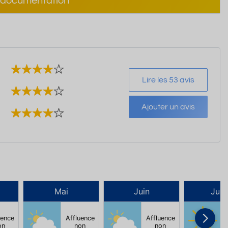
documentation
Lire les 53 avis
Ajouter un avis
Mai
Juin
Juill
uence
Affluence
Affluence
on
non
non