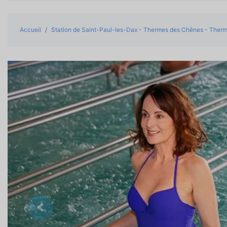
Accueil
Station de Saint-Paul-les-Dax - Thermes des Chênes - Ther
Précedent