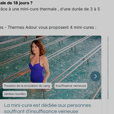
le de 18 jours ?
râce à une mini-cure thermale , d'une durée de 3 à 5
es - Thermes Adour vous proposent 4 mini-cures :
Troubles de la circulation du sang
Insuffisance veineuse
Jambes lourdes
A
La mini-cure est dédiée aux personnes
souffrant d'insuffisance veineuse