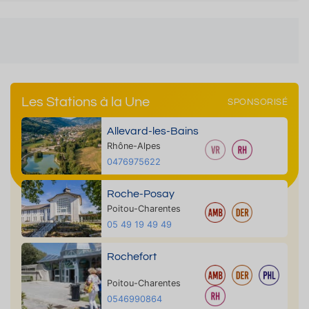
Les Stations à la Une
SPONSORISÉ
Allevard-les-Bains
Rhône-Alpes
0476975622
Roche-Posay
Poitou-Charentes
05 49 19 49 49
Rochefort
Poitou-Charentes
0546990864