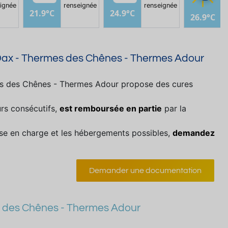
ignée
renseignée
renseignée
r
21.9°C
24.9°C
26.9°C
-Dax - Thermes des Chênes - Thermes Adour
mes des Chênes - Thermes Adour propose des cures
rs consécutifs,
est remboursée en partie
par la
prise en charge et les hébergements possibles,
demandez
Demander une documentation
es des Chênes - Thermes Adour