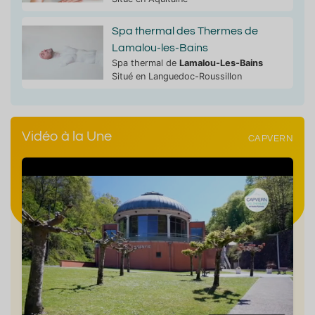
Spa thermal des Thermes de
Lamalou-les-Bains
Spa thermal de
Lamalou-Les-Bains
Situé en Languedoc-Roussillon
Vidéo à la Une
CAPVERN
Arthr
Doule
rthrose
Insuffisance veineuse
Jambes lourdes
l'épaule
La mini cure thermale en double
La 
orientation : phlébologie et rhumatologie
dou