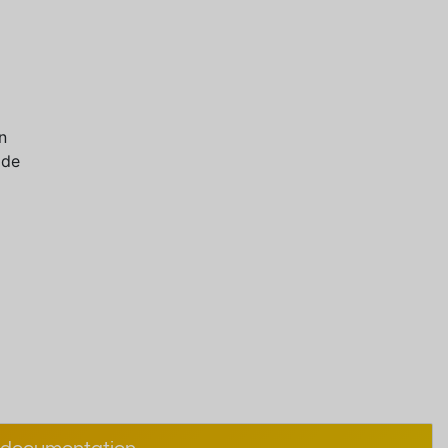
n
 de