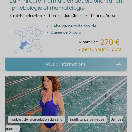
La mini cure thermale en double orientation
: phlébologie et rhumatologie
Saint-Paul-les-Dax - Thermes des Chênes - Thermes Adour
Hébergement disponible
Durée de
5
jours
270 €
A partir de
/ pers.
pour
5
jours
Plus d'informations
Troubles de la circulation du sang
Insuffisance veineuse
Jambes
lourdes