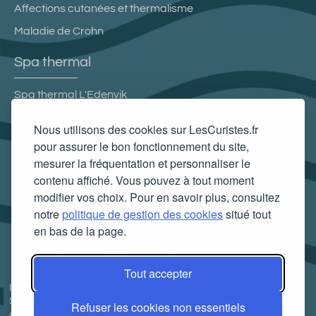
Affections cutanées et thermalisme
Maladie de Crohn
Spa thermal
Spa thermal L'Edenvik
Spa et Bien-Être Celtô
Nous utilisons des cookies sur LesCuristes.fr
Spa Villa Pompéi
pour assurer le bon fonctionnement du site,
mesurer la fréquentation et personnaliser le
Spa thermal et Espace esthétique des Thermes de Dax
contenu affiché. Vous pouvez à tout moment
Carte cadeau spa Vichy
modifier vos choix. Pour en savoir plus, consultez
Carte cadeau spa Bagnoles-de-l'Orne
notre
politique de gestion des cookies
situé tout
en bas de la page.
Carte cadeau spa Saubusse
Carte cadeau spa Châtel-Guyon
Tout accepter
LesCuristes.fr participe et est conforme à l'ensemble des
Spécifications et Politiques du Transparency & Consent Framework
Refuser les cookies non essentiels
de l'IAB Europe et utilise la Consent Management Platform n°92.