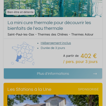
Bien-être et détente
La mini cure thermale pour découvrir les
bienfaits de l'eau thermale
Saint-Paul-les-Dax - Thermes des Chênes - Thermes Adour
Hébergement inclus
Durée de
3
jours
402 €
A partir de
/ pers.
pour
3
jours
Plus d'informations
Les Stations à la Une
SPONSORISÉ