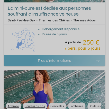
La mini-cure est dédiée aux personnes
souffrant d'insuffisance veineuse
Saint-Paul-les-Dax - Thermes des Chênes - Thermes Adour
Hébergement disponible
Durée de
5
jours
250 €
A partir de
/ pers.
pour
5
jours
Plus d'informations
Arthrose
Douleur du dos
Cervicales
Lombaires
Douleurs