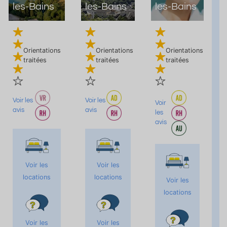
les-Bains
les-Bains
les-Bains
Orientations
Orientations
Orientations
traitées
traitées
traitées
Voir les
Voir les
Voir
avis
avis
les
avis
Voir les
Voir les
locations
locations
Voir les
locations
Voir les
Voir les