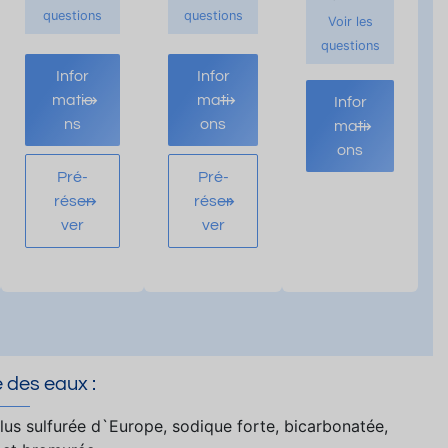
questions
questions
Voir les
questions
Infor
Infor
matio
mati
Infor
ns
ons
mati
ons
Pré-
Pré-
réser
réser
ver
ver
 des eaux :
plus sulfurée d`Europe, sodique forte, bicarbonatée,