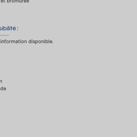
 et bromurée
bilité :
information disponible.
n
 de