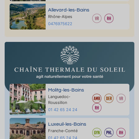
Allevard-les-Bains
Rhône-Alpes
0476975622
Molitg-les-Bains
Languedoc-
Roussillon
01 42 65 24 24
Luxeuil-les-Bains
Franche-Comté
01 42 65 24 24