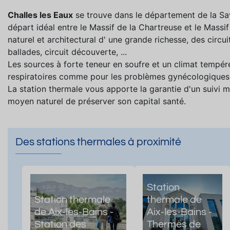
Challes les Eaux
se trouve dans le département de la Sav
départ idéal entre le Massif de la Chartreuse et le Massi
naturel et architectural d' une grande richesse, des circu
ballades, circuit découverte, ...
Les sources à forte teneur en soufre et un climat tempéré
respiratoires comme pour les problèmes gynécologiques
La station thermale vous apporte la garantie d'un suivi mé
moyen naturel de préserver son capital santé.
Des stations thermales à proximité
Station
Station thermale
thermale de
de Aix-les-Bains -
Aix-les-Bains -
Station des
Thermes de