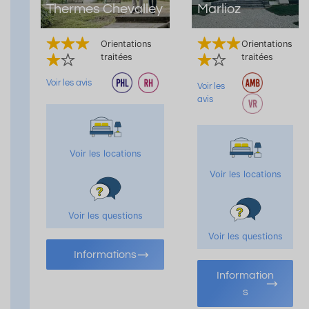
Thermes Chevalley
Marlioz
Orientations
Orientations
traitées
traitées
Voir les avis
Voir les
avis
Voir les locations
Voir les locations
Voir les questions
Voir les questions
Informations
Information
s