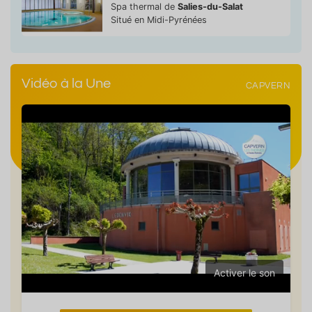
Spa thermal de
Salies-du-Salat
Situé en Midi-Pyrénées
Vidéo à la Une
CAPVERN
Activer le son