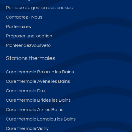
et
e
s
le
Politique de gestion des cookies
la
et
le
s*
Contactez - Nous
c
p
p
**
Partenaires
+
ro
al
-
p
c
a
L
Proposer une location
a
h
c
a
MonRendezVousVeto
rk
e
e
V
in
d
L
er
Stations thermales
g
e
e
ri
p
to
B
èr
Cure thermale Balaruc les Bains
ri
ut
er
e
Cure thermale Avène les Bains
v
e
n
d
é
s
a
e
Cure thermale Dax
c
s
s
Cure thermale Brides les Bains
o
c
B
Cure thermale Aix les Bains
m
o
ai
m
n
n
Cure thermale Lamalou les Bains
o
s
Cure thermale Vichy