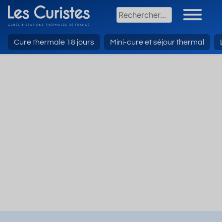
Cure thermale 18 jours
Mini-cure et séjour thermal