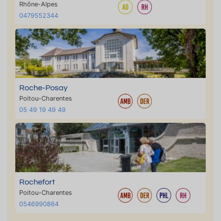
Rhône-Alpes
0479552344
Roche-Posay
Poitou-Charentes
05 49 19 49 49
Rochefort
Poitou-Charentes
0546990864