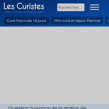
Cure thermale 18 jours
Mini-cure et séjour thermal
Question à propos de la station de