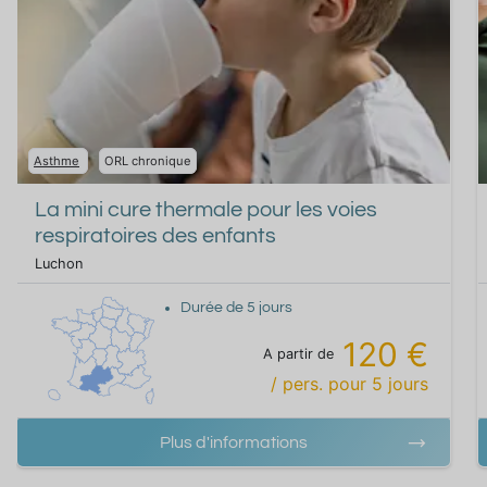
Asthme
ORL chronique
La mini cure thermale pour les voies
respiratoires des enfants
Luchon
Durée de
5
jours
120 €
A partir de
/ pers.
pour
5
jours
Plus d'informations