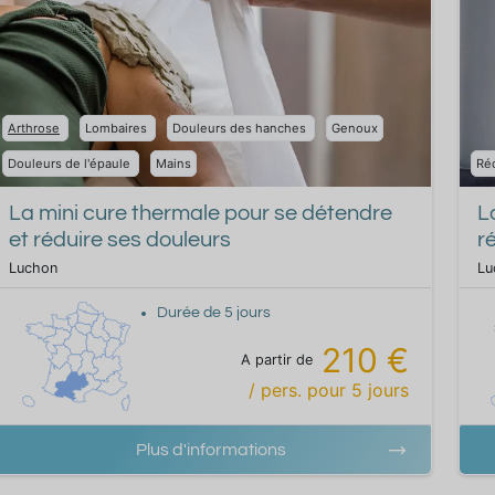
Arthrose
Lombaires
Douleurs des hanches
Genoux
Douleurs de l'épaule
Mains
Réc
La mini cure thermale pour se détendre
L
et réduire ses douleurs
r
Luchon
Lu
Durée de
5
jours
210 €
A partir de
/ pers.
pour
5
jours
Plus d'informations