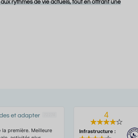
aux rythmes de vie actuels, tout en offrant une
4
72274
udes et adapter
 la première. Meilleure
Infrastructure :
le, activités plus