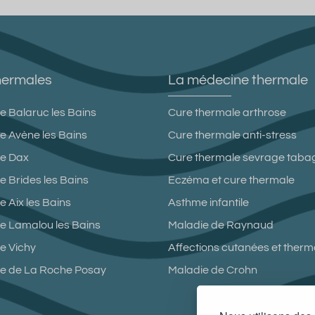
hermales
La médecine thermale
e Balaruc les Bains
Cure thermale arthrose
e Avène les Bains
Cure thermale anti-stress
le Dax
Cure thermale sevrage taba
e Brides les Bains
Eczéma et cure thermale
 Aix les Bains
Asthme infantile
e Lamalou les Bains
Maladie de Raynaud
e Vichy
Affections cutanées et ther
le de La Roche Posay
Maladie de Crohn