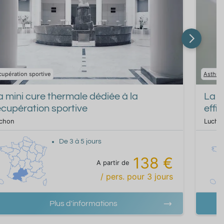
upération sportive
Asthm
a mini cure thermale dédiée à la
La m
écupération sportive
effi
chon
Lucho
De
3
à
5
jours
138 €
A partir de
/ pers.
pour
3
jours
Plus d'informations