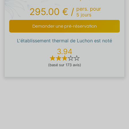
pers.
pour
295.00 €
/
5
jours
Demander une pré-réservation
L'établissement thermal de Luchon est noté
3.94
(basé sur 173 avis)