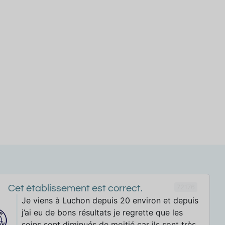
72176
Cet établissement est correct.
Je viens à Luchon depuis 20 environ et depuis
j’ai eu de bons résultats je regrette que les
soins sont diminués de moitié car ils sont très