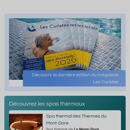
Découvrir la dernière édition du magazine
Les Curistes
Découvrez les spas thermaux
Spa thermal des Thermes du
Mont-Dore
Spa thermal de
Le Mont-Dore