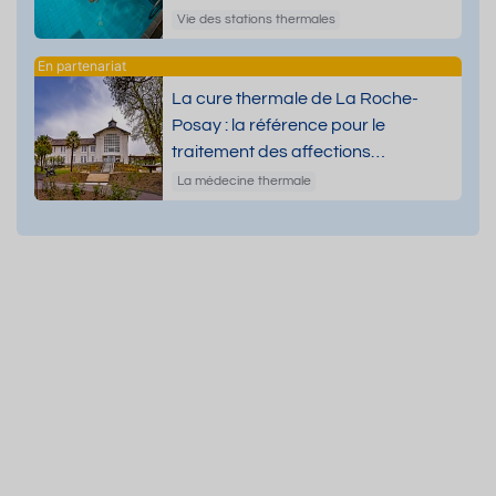
Vie des stations thermales
La cure thermale de La Roche-
Posay : la référence pour le
traitement des affections
dermatologiques
La médecine thermale