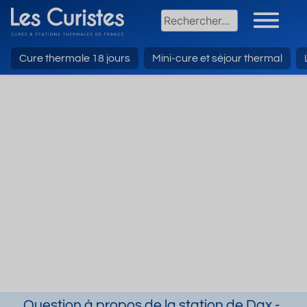
Cure thermale 18 jours
Mini-cure et séjour thermal
Question à propos de la station de Dax -