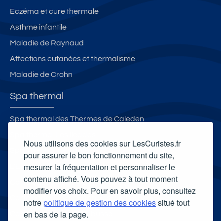
Eczéma et cure thermale
Asthme infantile
Maladie de Raynaud
Affections cutanées et thermalisme
Maladie de Crohn
Spa thermal
Spa thermal des Thermes de Caleden
Spa thermal Les Iléades
Nous utilisons des cookies sur LesCuristes.fr
Spa Thermal de Santenay
pour assurer le bon fonctionnement du site,
mesurer la fréquentation et personnaliser le
L'Espace Bien-Être - Les Thermes d'Evian
contenu affiché. Vous pouvez à tout moment
Carte cadeau spa Vichy
modifier vos choix. Pour en savoir plus, consultez
Carte cadeau spa Bagnoles-de-l'Orne
notre
politique de gestion des cookies
situé tout
en bas de la page.
Carte cadeau spa Saubusse