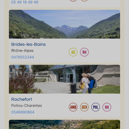
05 49 19 49 49
Brides-les-Bains
Rhône-Alpes
0479552344
Rochefort
Poitou-Charentes
0546990864