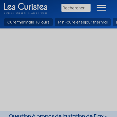
Cure thermale 18 jours
Mini-cure et séjour thermal
Question à propos de la station de Dax -