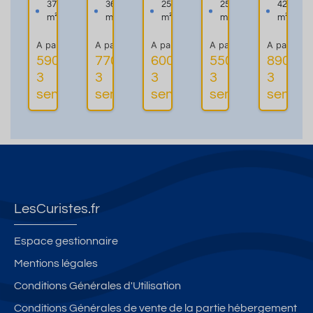
u
a
u
n
E
37
36
25
25
42
T
C
bl
t
M
m²
m²
m²
m²
m²
2
o
é
T
E
A partir de
A partir de
A partir de
A partir de
A partir de
p
l
T
2,
N
590€ les
770€ les
600€ les
550€ les
890€ le
o
o
h
à
T
3
3
3
3
3
Plus
Plus
Plus
ur
m
er
p
2
semaines
semaines
semaines
semaines
semain
d'informations
d'informations
d'informations
d'infor
u
b
m
r
PI
n
i
e
o
E
s
è
s
xi
C
éj
r
B
m
E
o
e
O
it
S
ur
**
R
é
**
p
*
D
d
*
LesCuristes.fr
ri
A
u
S
vil
a
c
U
Espace gestionnaire
é
v
e
P
Mentions légales
gi
e
n
E
Conditions Générales d'Utilisation
é
c
tr
R
et
b
e
E
Conditions Générales de vente de la partie hébergement