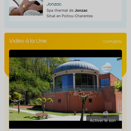
Jonzac
Spa thermal de
Jonzac
Situé en Poitou-Charentes
Vidéo à la Une
CAPVERN
Activer le son