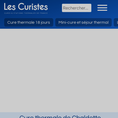
Cure thermale 18 jours
Mini-cure et séjour thermal