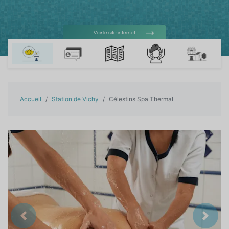
Voir le site internet
Voir l'adresse e-mail
Accueil
Station de Vichy
Célestins Spa Thermal
Précedent
Suiva