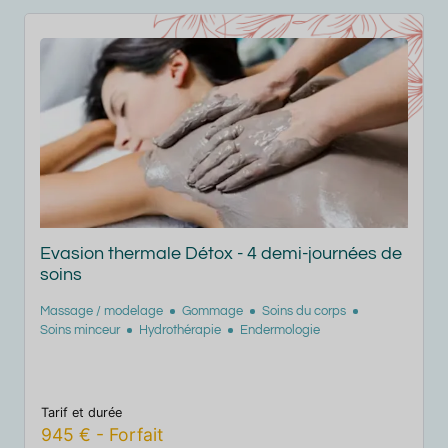
e
Les échappées - Forme : 3 demi-journées de
soins
Massage / modelage
Soins du corps
Hydrothérapie
M
H
Tarif et durée
T
850
€
-
Forfait