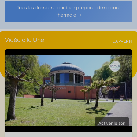
Tous les dossiers pour bien préparer de sa cure
thermale ⇾
Vidéo à la Une
CAPVERN
Activer le son