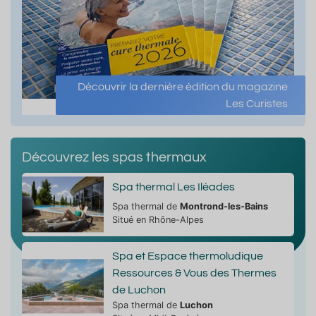
Découvrir la dernière édition du magazine
Les Curistes
Découvrez les spas thermaux
Spa thermal Les Iléades
Spa thermal de
Montrond-les-Bains
Situé en Rhône-Alpes
Spa et Espace thermoludique
Ressources & Vous des Thermes
de Luchon
Spa thermal de
Luchon