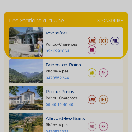
Les Stations à la Une
SPONSORISÉ
Rochefort
Poitou-Charentes
0546990864
Brides-les-Bains
Rhône-Alpes
0479552344
Roche-Posay
Poitou-Charentes
05 49 19 49 49
Allevard-les-Bains
Rhône-Alpes
0476975622