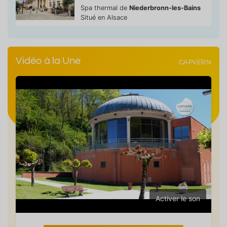
Spa thermal de
Niederbronn-les-Bains
Situé en Alsace
Vidéo à la Une
CAPVERN
Activer le son