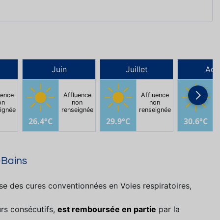
Juin
Juillet
Aoû
uence
Affluence
Affluence
on
non
non
ignée
renseignée
renseignée
r
26.4°C
29.9°C
30.6°C
-Bains
e des cures conventionnées en Voies respiratoires,
rs consécutifs,
est remboursée en partie
par la