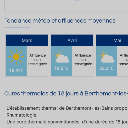
Tendance météo et affluences moyennes
Mars
Avril
Mai
Affluence
Affluence
Affl
non
non
n
renseignée
renseignée
rense
19.5°C
22.2°C
16.3°C
Cures thermales de 18 jours à Berthemont-les
L'établissement thermal de Berthemont-les-Bains propos
Rhumatologie,
Une cure thermale conventionnée, d'une durée de 18 jou