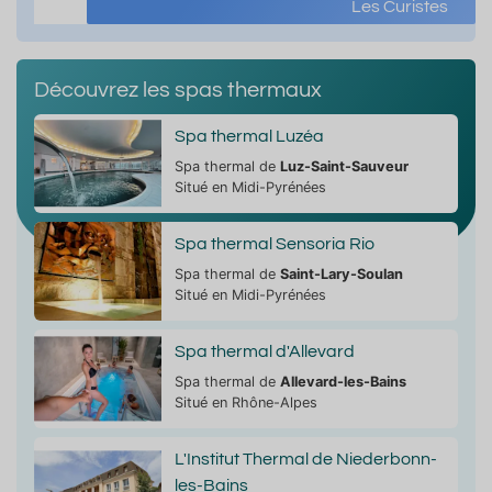
Les Curistes
Découvrez les spas thermaux
Spa thermal Luzéa
t
Septembre
Octobre
No
Spa thermal de
Luz-Saint-Sauveur
Situé en Midi-Pyrénées
Affluence
Affluence
Affluence
non
non
non
Spa thermal Sensoria Rio
enseignée
renseignée
renseignée
26.4°C
21.3°C
15.4°
Spa thermal de
Saint-Lary-Soulan
Situé en Midi-Pyrénées
Spa thermal d'Allevard
Spa thermal de
Allevard-les-Bains
Situé en Rhône-Alpes
L'Institut Thermal de Niederbonn-
les-Bains