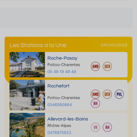
Les Stations à la Une
SPONSORISÉ
Roche-Posay
Poitou-Charentes
05 49 19 49 49
Rochefort
Poitou-Charentes
0546990864
Allevard-les-Bains
Rhône-Alpes
0476975622