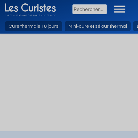
Cure thermale 18 jours
Mini-cure et séjour thermal