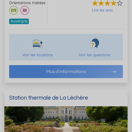
Orientations traitées
Lire les avis
Auvergne
Voir les locations
Voir les questions
Plus d'informations
Station thermale de La Léchère