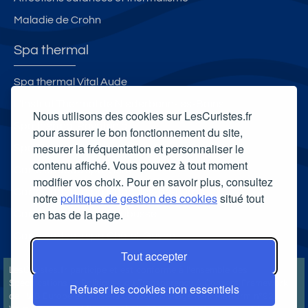
Maladie de Crohn
Spa thermal
Spa thermal Vital Aude
L'Institut Thermal de Niederbonn-les-Bains
Nous utilisons des cookies sur LesCuristes.fr
Spa thermal Royatonic
pour assurer le bon fonctionnement du site,
mesurer la fréquentation et personnaliser le
Spa Thermal de Thonon-les-Bains
contenu affiché. Vous pouvez à tout moment
Carte cadeau spa Vichy
modifier vos choix. Pour en savoir plus, consultez
Carte cadeau spa Bagnoles-de-l'Orne
notre
politique de gestion des cookies
situé tout
en bas de la page.
Carte cadeau spa Saubusse
Carte cadeau spa Châtel-Guyon
Tout accepter
LesCuristes.fr participe et est conforme à l'ensemble des
Spécifications et Politiques du Transparency & Consent Framework
Refuser les cookies non essentiels
de l'IAB Europe et utilise la Consent Management Platform n°92.