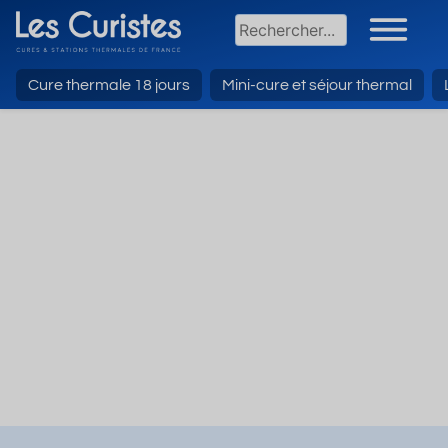
Cure thermale 18 jours
Mini-cure et séjour thermal