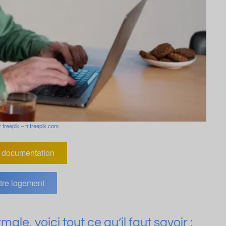
 freepik – fr.freepik.com
documentation
tre logement
le, voici tout ce qu’il faut savoir :