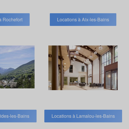
à Rochefort
Locations à Aix-les-Bains
ides-les-Bains
Locations à Lamalou-les-Bains