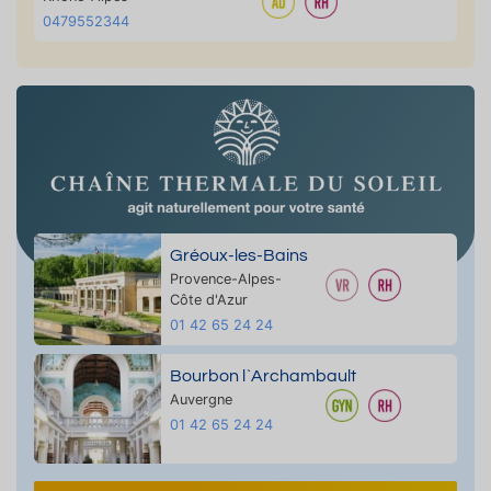
0479552344
Gréoux-les-Bains
Provence-Alpes-
Côte d'Azur
01 42 65 24 24
Bourbon l`Archambault
Auvergne
01 42 65 24 24