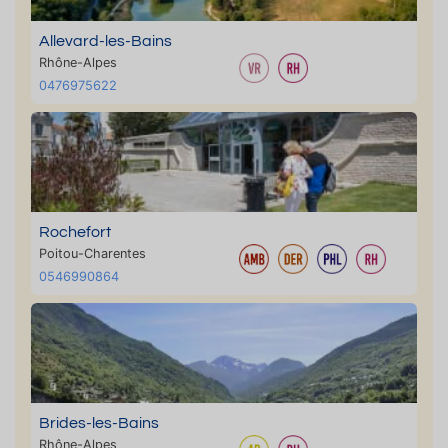
Allevard-les-Bains
Rhône-Alpes
0476975622
Rochefort
Poitou-Charentes
0546990864
Brides-les-Bains
Rhône-Alpes