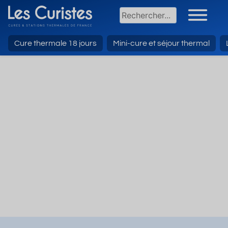
Cure thermale 18 jours
Mini-cure et séjour thermal