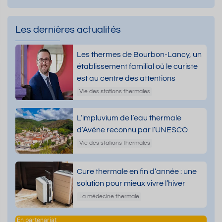
Les dernières actualités
Les thermes de Bourbon-Lancy, un
établissement familial où le curiste
est au centre des attentions
Vie des stations thermales
L’impluvium de l’eau thermale
d’Avène reconnu par l’UNESCO
Vie des stations thermales
Cure thermale en fin d’année : une
solution pour mieux vivre l’hiver
La médecine thermale