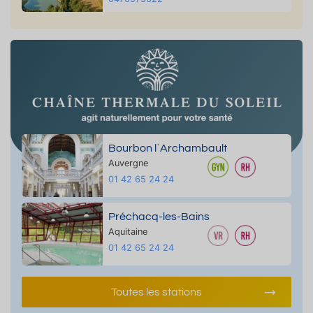
Bourbon l`Archambault
Auvergne
01 42 65 24 24
Préchacq-les-Bains
Aquitaine
01 42 65 24 24
Toutes les stations