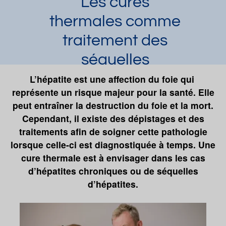
Les cures
thermales comme
traitement des
séquelles
hépatiques
L’hépatite est une affection du foie qui
représente un risque majeur pour la santé. Elle
Laura Dupuy
Article publié par
le 19/12/2023
peut entraîner la destruction du foie et la mort.
Cure de boisson
Cependant, il existe des dépistages et des
traitements afin de soigner cette pathologie
Demander une documentation
lorsque celle-ci est diagnostiquée à temps. Une
cure thermale est à envisager dans les cas
d’hépatites chroniques ou de séquelles
d’hépatites.