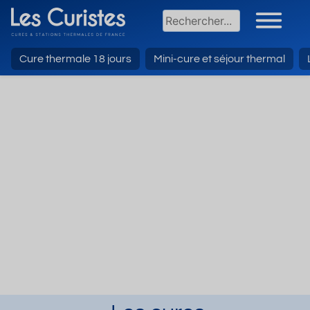
Cure thermale 18 jours
Mini-cure et séjour thermal