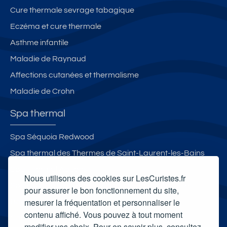
Cure thermale sevrage tabagique
Eczéma et cure thermale
Asthme infantile
Maladie de Raynaud
Affections cutanées et thermalisme
Maladie de Crohn
Spa thermal
Spa Séquoia Redwood
Spa thermal des Thermes de Saint-Laurent-les-Bains
Spa Thermal Aquensis
Nous utilisons des cookies sur LesCuristes.fr
Spa Espace Bien-être et Aqua-détente d'Aulus-les-
pour assurer le bon fonctionnement du site,
mesurer la fréquentation et personnaliser le
Bains
contenu affiché. Vous pouvez à tout moment
Carte cadeau spa Vichy
modifier vos choix. Pour en savoir plus, consultez