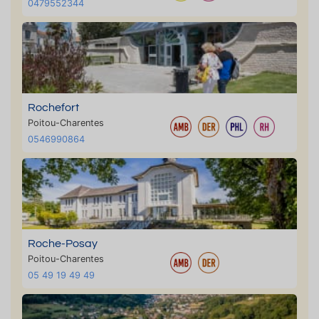
0479552344
Rochefort
Poitou-Charentes
0546990864
Roche-Posay
Poitou-Charentes
05 49 19 49 49