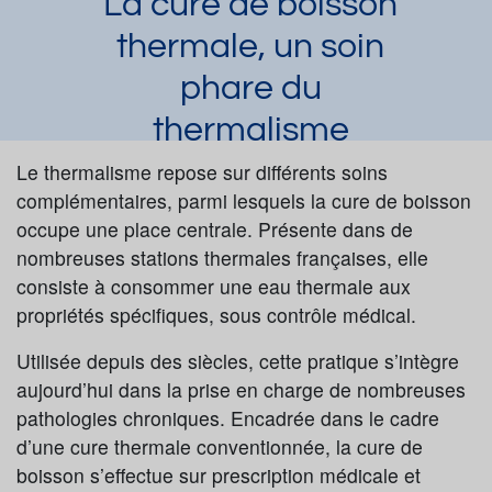
La cure de boisson
thermale, un soin
phare du
thermalisme
Laura Dupuy
Le thermalisme repose sur différents soins
Article publié par
le 04/06/2026
complémentaires, parmi lesquels la cure de boisson
Cure de boisson
occupe une place centrale. Présente dans de
Demander une documentation
nombreuses stations thermales françaises, elle
consiste à consommer une eau thermale aux
propriétés spécifiques, sous contrôle médical.
Utilisée depuis des siècles, cette pratique s’intègre
aujourd’hui dans la prise en charge de nombreuses
pathologies chroniques. Encadrée dans le cadre
d’une cure thermale conventionnée, la cure de
boisson s’effectue sur prescription médicale et