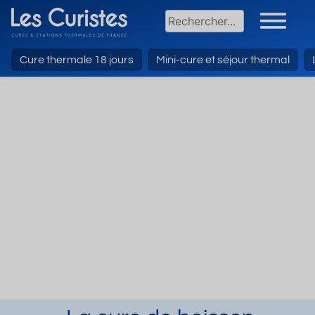
Cure thermale 18 jours
Mini-cure et séjour thermal