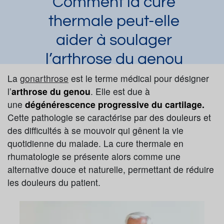
Comment la cure
thermale peut-elle
aider à soulager
l’arthrose du genou
?
La
gonarthrose
est le terme médical pour désigner
l’
arthrose du genou
. Elle est due à
Laura Dupuy
Article publié par
le 12/07/2024
une
dégénérescence progressive du cartilage.
Arthrose
Gonarthrose
Hydrothérapie externe
Cette pathologie se caractérise par des douleurs et
Pélothérapie
des difficultés à se mouvoir qui gênent la vie
quotidienne du malade. La cure thermale en
Demander une documentation
rhumatologie se présente alors comme une
alternative douce et naturelle, permettant de réduire
les douleurs du patient.