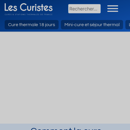
Cure thermale 18 jours
Mini-cure et séjour thermal