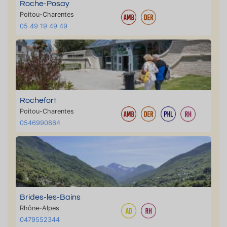
Roche-Posay
Poitou-Charentes
05 49 19 49 49
Rochefort
Poitou-Charentes
0546990864
Brides-les-Bains
Rhône-Alpes
0479552344