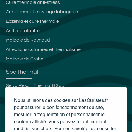
Cure thermale anti-stress
Cure thermale sevrage tabagique
Eczéma et cure thermale
Asthme infantile
Maladie de Raynaud
Affections cutanées et thermalisme
Maladie de Crohn
Spa thermal
Selya Resort Thermal & Spa
Spa thermal Les Nériades
Nous utilisons des cookies sur LesCuristes.fr
Spa Thermal de Bourbonne-les-Bains
pour assurer le bon fonctionnement du site,
mesurer la fréquentation et personnaliser le
Grand Spa thermal
contenu affiché. Vous pouvez à tout moment
Carte cadeau spa Vichy
modifier vos choix. Pour en savoir plus, consultez