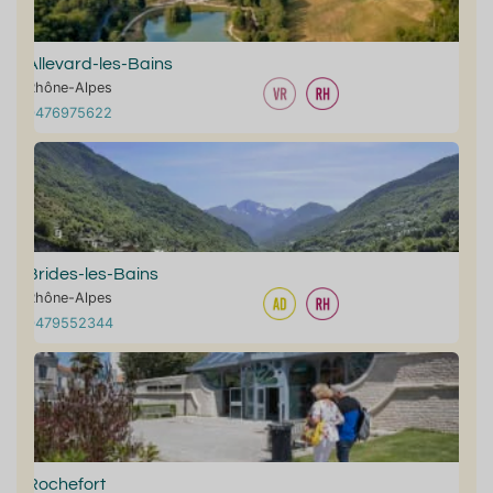
Allevard-les-Bains
Rhône-Alpes
0476975622
Brides-les-Bains
Rhône-Alpes
0479552344
Rochefort