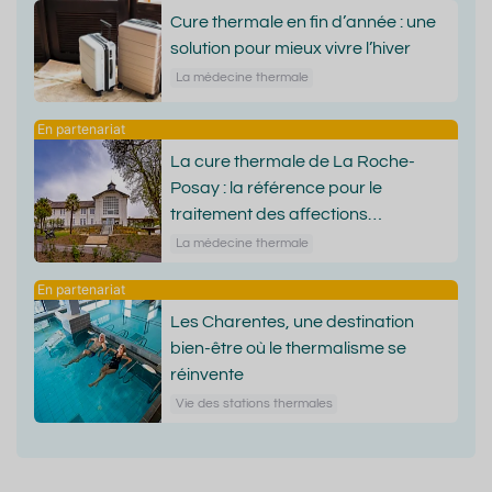
Cure thermale en fin d’année : une
solution pour mieux vivre l’hiver
La médecine thermale
La cure thermale de La Roche-
Posay : la référence pour le
traitement des affections
dermatologiques
La médecine thermale
Les Charentes, une destination
bien-être où le thermalisme se
réinvente
Vie des stations thermales