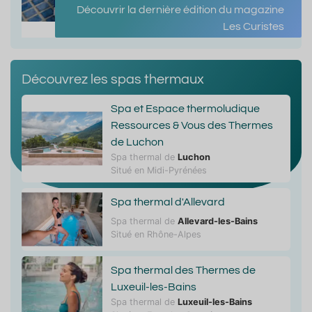
Découvrir la dernière édition du magazine
Les Curistes
Découvrez les spas thermaux
Spa et Espace thermoludique
Ressources & Vous des Thermes
de Luchon
Spa thermal de
Luchon
Situé en Midi-Pyrénées
Spa thermal d'Allevard
Spa thermal de
Allevard-les-Bains
Situé en Rhône-Alpes
Spa thermal des Thermes de
Luxeuil-les-Bains
Spa thermal de
Luxeuil-les-Bains