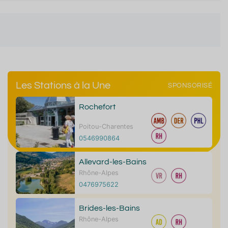
Les Stations à la Une
SPONSORISÉ
Rochefort
Poitou-Charentes
0546990864
Allevard-les-Bains
Rhône-Alpes
0476975622
Brides-les-Bains
Rhône-Alpes