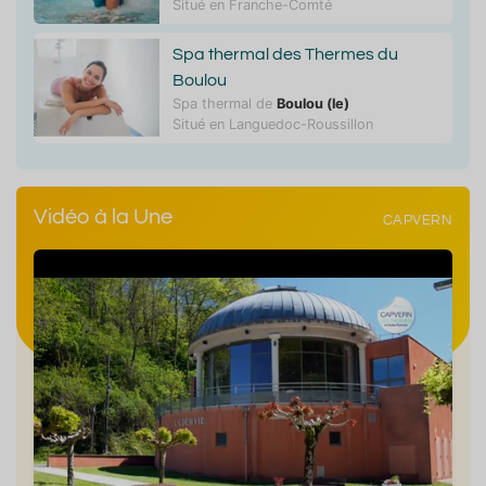
Situé en Franche-Comté
Spa thermal des Thermes du
Boulou
Spa thermal de
Boulou (le)
Situé en Languedoc-Roussillon
Vidéo à la Une
CAPVERN