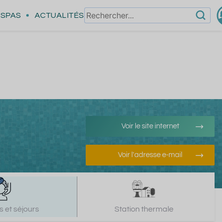
SPAS
ACTUALITÉS
Voir le site internet
Voir l'adresse e-mail
 et séjours
Station thermale