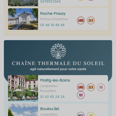
0479552344
Roche-Posay
Poitou-Charentes
05 49 19 49 49
Molitg-les-Bains
Languedoc-
Roussillon
01 42 65 24 24
Boulou (le)
Languedoc-