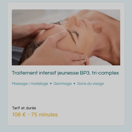
3. tri-complex
Soin spécifique jambes par Sothys
s du visage
Massage / modelage
Gommage
Soins du cor
Tarif et durée
48
€
-
30
minutes