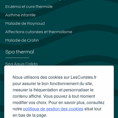
Eczéma et cure thermale
Asthme infantile
Maladie de Raynaud
Affections cutanées et thermalisme
Maladie de Crohn
Spa thermal
Spa Aqua Calida
Spa Thermal Philae
Nous utilisons des cookies sur LesCuristes.fr
Spa thermal des Thermes du Mont-Dore
pour assurer le bon fonctionnement du site,
mesurer la fréquentation et personnaliser le
Spa thermal des Thermes de Bourbon l'Archambault
contenu affiché. Vous pouvez à tout moment
Carte cadeau spa Vichy
modifier vos choix. Pour en savoir plus, consultez
Carte cadeau spa Bagnoles-de-l'Orne
notre
politique de gestion des cookies
situé tout
en bas de la page.
Carte cadeau spa Saubusse