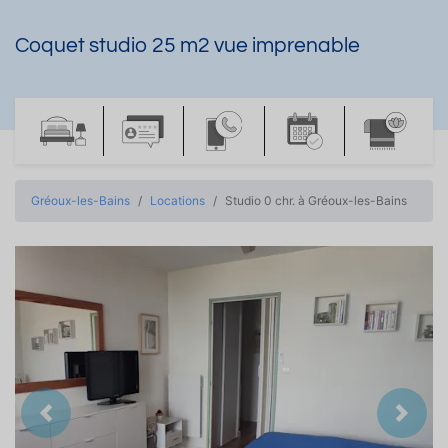
Coquet studio 25 m2 vue imprenable
Gréoux-les-Bains
Locations
Studio 0 chr. à Gréoux-les-Bains
Précedent
Suiva