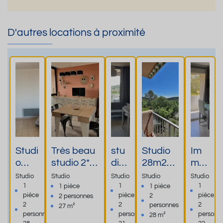
D'autres locations à proximité
Studi
Très beau
stu
Studio
Im
o
studio 2*
dio
28m2
me
très
nouvellem
2
bien
uble
Studio
Studio
Studio
Studio
Studio
agré
ent rénové
per
situé,
Le
1
1
1
1 pièce
1 pièce
pièce
pièce
pièce
2
2 personnes
able
situé à
son
secteur
Pro
2
2
2
personnes
27 m²
à
moins de
nes
calme à
ven
personnes
personnes
personn
28 m²
GRE
10
clas
GREOU
ce