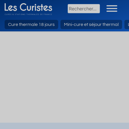
Cure thermale 18 jours
Mini-cure et séjour thermal