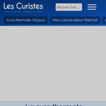
Cure thermale 18 jours
Mini-cure et séjour thermal