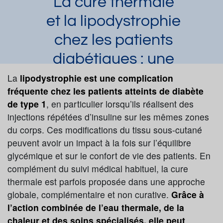
La cure thermale
et la lipodystrophie
chez les patients
diabétiques : une
approche
La
lipodystrophie est une complication
fréquente chez les patients atteints de diabète
complémentaire
de type 1
, en particulier lorsqu’ils réalisent des
Laura Dupuy
Article publié par
le 23/06/2026
injections répétées d’insuline sur les mêmes zones
du corps. Ces modifications du tissu sous-cutané
Diabète
peuvent avoir un impact à la fois sur l’équilibre
Demander une documentation
glycémique et sur le confort de vie des patients. En
complément du suivi médical habituel, la cure
thermale est parfois proposée dans une approche
globale, complémentaire et non curative.
Grâce à
l’action combinée de l’eau thermale, de la
chaleur et des soins spécialisés, elle peut