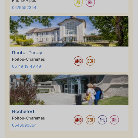
Rhône-Alpes
0479552344
Roche-Posay
Poitou-Charentes
05 49 19 49 49
Rochefort
Poitou-Charentes
0546990864