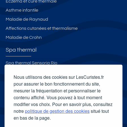
Eczéma et cure thermale
Asthme infantile
Maladie de Raynaud
Affections cutanées et thermalisme
Maladie de Crohn
Spa thermal
Spa thermal Sensoria Rio
Spa thermal des Thermes de Vernet-les-Bains
Nous utilisons des cookies sur LesCuristes.fr
Espace Bien-Être et Spa Les Fumades
pour assurer le bon fonctionnement du site,
mesurer la fréquentation et personnaliser le
Spa thermal des Thermes de Molitg-les-Bains
contenu affiché. Vous pouvez à tout moment
Carte cadeau spa Vichy
modifier vos choix. Pour en savoir plus, consultez
Carte cadeau spa Bagnoles-de-l'Orne
notre
politique de gestion des cookies
situé tout
en bas de la page.
Carte cadeau spa Saubusse
Carte cadeau spa Châtel-Guyon