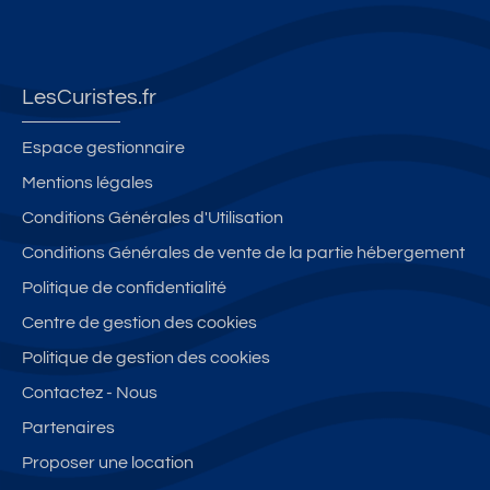
R
v
s
n
c
E
ell
c
c
a
O
e
l
e
n
U
m
a
c
LesCuristes.fr
X
e
s
e
L
nt
s
s
Espace gestionnaire
E
ré
é
cl
Mentions légales
S
n
2
a
Conditions Générales d'Utilisation
B
o
é
s
AI
v
t
s
Conditions Générales de vente de la partie hébergement
N
é
o
e
Politique de confidentialité
S
si
il
2
Centre de gestion des cookies
tu
e
ét
é
s
oil
Politique de gestion des cookies
à
e
Contactez - Nous
m
s
Partenaires
oi
n
Proposer une location
s