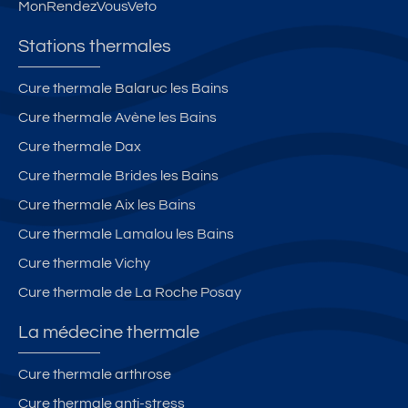
MonRendezVousVeto
d
e
Stations thermales
1
0
Cure thermale Balaruc les Bains
m
Cure thermale Avène les Bains
in
ut
Cure thermale Dax
e
Cure thermale Brides les Bains
s
Cure thermale Aix les Bains
à
pi
Cure thermale Lamalou les Bains
e
Cure thermale Vichy
d
Cure thermale de La Roche Posay
d
e
La médecine thermale
s
T
Cure thermale arthrose
h
Cure thermale anti-stress