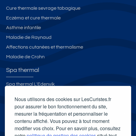
er
m
Cure thermale sevrage tabagique
e
Eczéma et cure thermale
s
Asthme infantile
Maladie de Raynaud
Affections cutanées et thermalisme
Maladie de Crohn
Spa thermal
Spa thermal L'Edenvik
Spa et Bien-Être Celtô
Nous utilisons des cookies sur LesCuristes.fr
Spa Villa Pompéi
pour assurer le bon fonctionnement du site,
mesurer la fréquentation et personnaliser le
Spa thermal et Espace esthétique des Thermes de Dax
contenu affiché. Vous pouvez à tout moment
Carte cadeau spa Vichy
modifier vos choix. Pour en savoir plus, consultez
Carte cadeau spa Bagnoles-de-l'Orne
notre
politique de gestion des cookies
situé tout