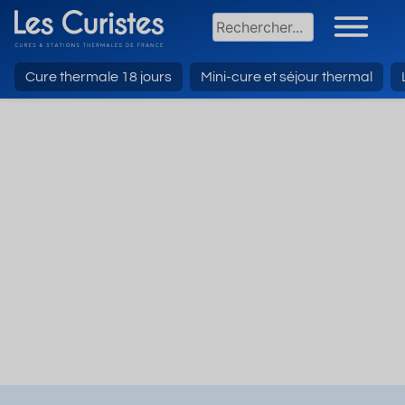
Cure thermale 18 jours
Mini-cure et séjour thermal