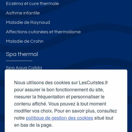
e
Eczéma et cure thermale
s
Asthme infantile
Maladie de Raynaud
Affections cutanées et thermalisme
Maladie de Crohn
Spa thermal
Spa Aqua Calida
Spa thermal de Borda
Nous utilisons des cookies sur LesCuristes.fr
Spa thermal Les Bains de Casteljaloux
pour assurer le bon fonctionnement du site,
mesurer la fréquentation et personnaliser le
Institut Anti-Âge d'Enghien-les-Bains
contenu affiché. Vous pouvez à tout moment
Carte cadeau spa Vichy
modifier vos choix. Pour en savoir plus, consultez
Carte cadeau spa Bagnoles-de-l'Orne
notre
politique de gestion des cookies
situé tout
en bas de la page.
Carte cadeau spa Saubusse