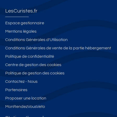
e
l
e
e
n
m
a
ur
c
LesCuristes.fr
e
s
c
e
nt
s
al
s
Espace gestionnaire
ré
é
m
cl
Mentions légales
n
2
e
a
Conditions Générales d'Utilisation
o
é
à
s
v
t
G
s
Conditions Générales de vente de la partie hébergement
é
o
R
e
Politique de confidentialité
si
il
E
2
Centre de gestion des cookies
tu
e
O
ét
é
s
U
oil
Politique de gestion des cookies
à
X
e
Contactez - Nous
m
L
s
Partenaires
oi
E
n
S
Proposer une location
s
B
MonRendezVousVeto
d
AI
e
N