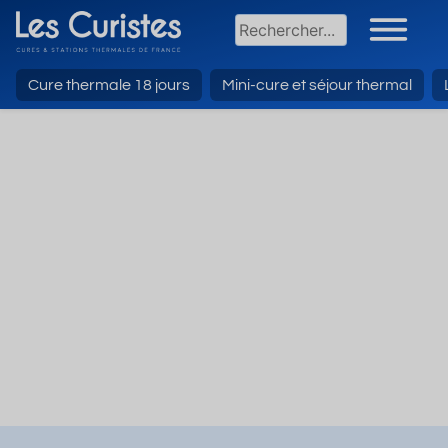
Cure thermale 18 jours
Mini-cure et séjour thermal