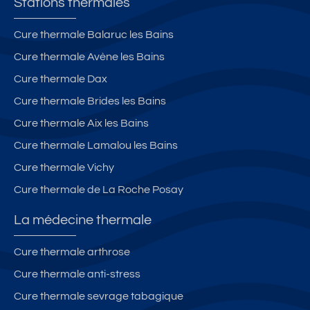
Stations thermales
1
S
0
0
Cure thermale Balaruc les Bains
m
4
Cure thermale Avène les Bains
in
8
ut
0
Cure thermale Dax
e
0
Cure thermale Brides les Bains
s
Cure thermale Aix les Bains
à
pi
Cure thermale Lamalou les Bains
e
Cure thermale Vichy
d
Cure thermale de La Roche Posay
d
e
La médecine thermale
s
T
Cure thermale arthrose
h
Cure thermale anti-stress
er
m
Cure thermale sevrage tabagique