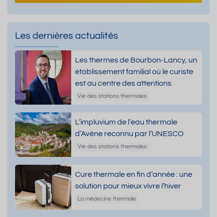
Les dernières actualités
Les thermes de Bourbon-Lancy, un
établissement familial où le curiste
est au centre des attentions
Vie des stations thermales
L’impluvium de l’eau thermale
d’Avène reconnu par l’UNESCO
Vie des stations thermales
Cure thermale en fin d’année : une
solution pour mieux vivre l’hiver
La médecine thermale