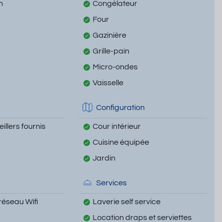
n
Congélateur
Four
Gazinière
Grille-pain
Micro-ondes
Vaisselle
Configuration
illers fournis
Cour intérieur
Cuisine équipée
Jardin
Services
réseau Wifi
Laverie self service
Location draps et serviettes