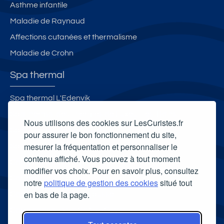
Asthme infantile
Maladie de Raynaud
Affections cutanées et thermalisme
Maladie de Crohn
Spa thermal
Spa thermal L'Edenvik
Spa thermal des Thermes de Luxeuil-les-Bains
Nous utilisons des cookies sur LesCuristes.fr
Spa Thermal de Lectoure
pour assurer le bon fonctionnement du site,
mesurer la fréquentation et personnaliser le
Spa thermal Les Bains du Couloubret
contenu affiché. Vous pouvez à tout moment
Carte cadeau spa Vichy
modifier vos choix. Pour en savoir plus, consultez
Carte cadeau spa Bagnoles-de-l'Orne
notre
politique de gestion des cookies
situé tout
en bas de la page.
Carte cadeau spa Saubusse
Carte cadeau spa Châtel-Guyon