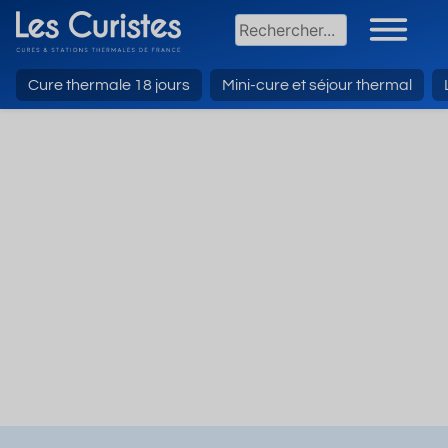
Cure thermale 18 jours
Mini-cure et séjour thermal