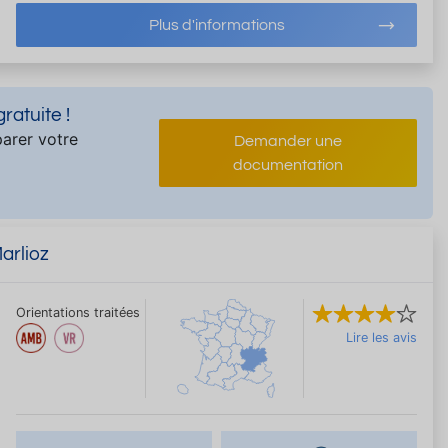
Plus d'informations
atuite !
arer votre
Demander une
documentation
arlioz
Orientations traitées
Lire les avis