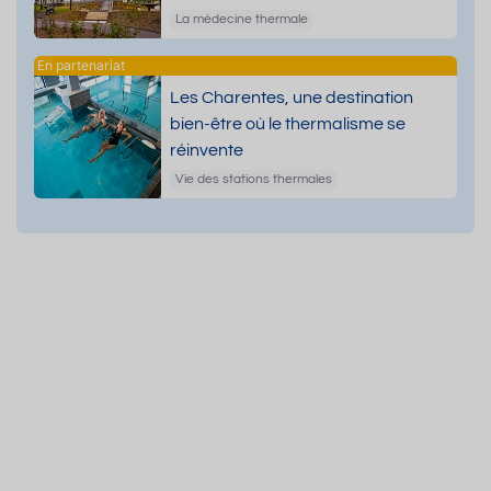
dermatologiques
La médecine thermale
Les Charentes, une destination
bien-être où le thermalisme se
réinvente
Vie des stations thermales