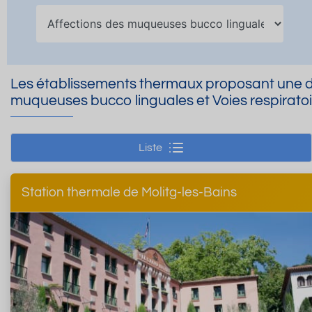
Les établissements thermaux proposant une do
muqueuses bucco linguales et Voies respirato
Liste
Station thermale de Molitg-les-Bains