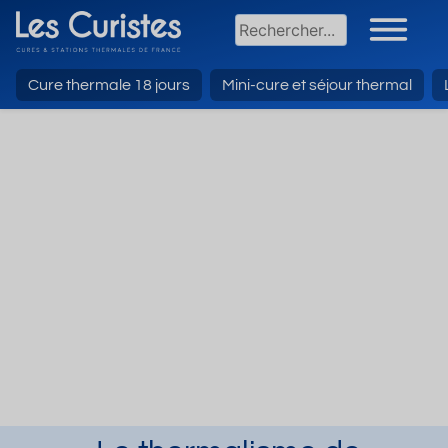
Cure thermale 18 jours
Mini-cure et séjour thermal