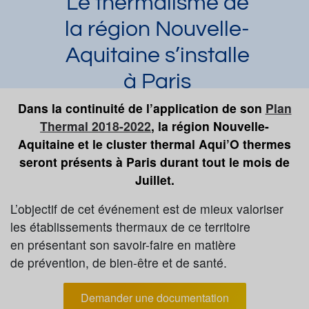
Le thermalisme de
la région Nouvelle-
Aquitaine s’installe
à Paris
Laura Dupuy
Dans la continuité de l’application de son
Article publié par
le 03/07/2019
Plan
et mis à jour le 06/07/2023
Thermal 2018-2022
, la région Nouvelle-
Aquitaine et le cluster thermal Aqui’O thermes
Demander une documentation
seront présents à Paris durant tout le mois de
Juillet.
L’objectif de cet événement est de mieux valoriser
les établissements thermaux de ce territoire
en présentant son savoir-faire en matière
de prévention, de bien-être et de santé.
Demander une documentation