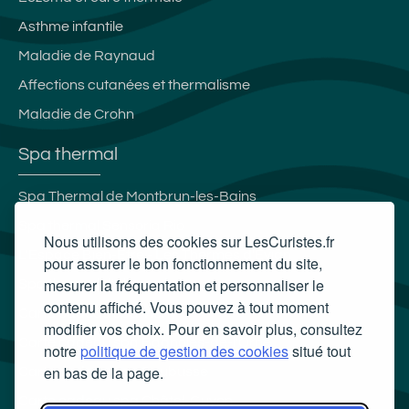
Asthme infantile
Maladie de Raynaud
Affections cutanées et thermalisme
Maladie de Crohn
Spa thermal
Spa Thermal de Montbrun-les-Bains
Spa thermal Sensoria Rio
Nous utilisons des cookies sur LesCuristes.fr
L'Espace Bien-Être - Les Thermes d'Evian
pour assurer le bon fonctionnement du site,
mesurer la fréquentation et personnaliser le
Spa thermal d'Allevard
contenu affiché. Vous pouvez à tout moment
Carte cadeau spa Vichy
modifier vos choix. Pour en savoir plus, consultez
Carte cadeau spa Bagnoles-de-l'Orne
notre
politique de gestion des cookies
situé tout
en bas de la page.
Carte cadeau spa Saubusse
Carte cadeau spa Châtel-Guyon