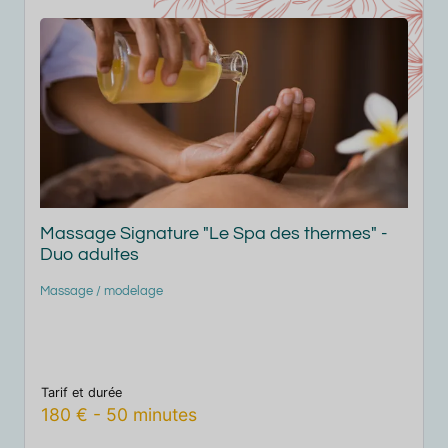
Massage Signature "Le Spa des thermes" -
Duo adulte/enfant (de 7 à 17 ans)
S
Massage / modelage
Tarif et durée
T
140
€
-
40
minutes