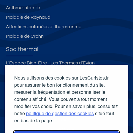
Asthme infantile
Maladie de Raynaud
Affections cutanées et thermalisme
Maladie de Crohn
Spa thermal
L'Espace Bien-Être - Les Thermes d'Evian
Spa thermal L'Edenvik
Nous utilisons des cookies sur LesCuristes.fr
Spa thermal Les Bains d'Evahona
pour assurer le bon fonctionnement du site,
mesurer la fréquentation et personnaliser le
Spa thermal des Thermes du Mont-Dore
contenu affiché. Vous pouvez à tout moment
Carte cadeau spa Vichy
modifier vos choix. Pour en savoir plus, consultez
Carte cadeau spa Bagnoles-de-l'Orne
notre
politique de gestion des cookies
situé tout
en bas de la page.
Carte cadeau spa Saubusse
Carte cadeau spa Châtel-Guyon