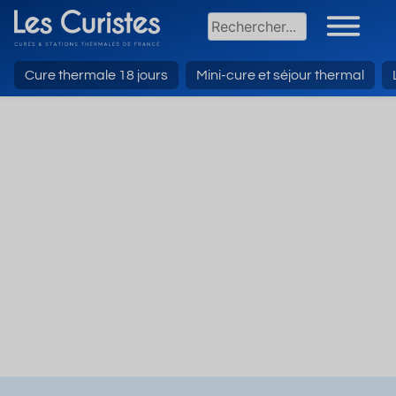
Cure thermale 18 jours
Mini-cure et séjour thermal