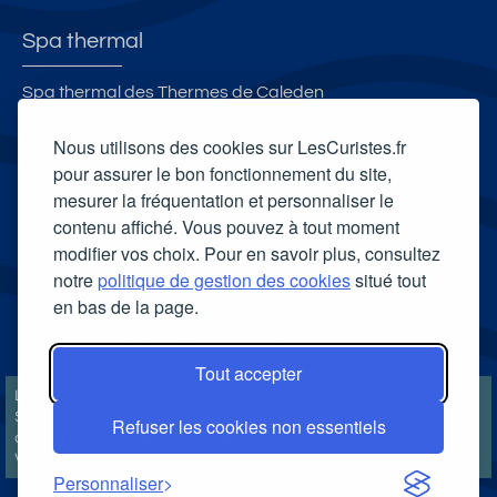
Spa thermal
Spa thermal des Thermes de Caleden
Spa Aqua Terra
Nous utilisons des cookies sur LesCuristes.fr
Spa Villa Pompéi
pour assurer le bon fonctionnement du site,
mesurer la fréquentation et personnaliser le
Spa thermal L'Edenvik
contenu affiché. Vous pouvez à tout moment
Carte cadeau spa Vichy
modifier vos choix. Pour en savoir plus, consultez
Carte cadeau spa Bagnoles-de-l'Orne
notre
politique de gestion des cookies
situé tout
en bas de la page.
Carte cadeau spa Saubusse
Carte cadeau spa Châtel-Guyon
Tout accepter
LesCuristes.fr participe et est conforme à l'ensemble des
Spécifications et Politiques du Transparency & Consent Framework
Refuser les cookies non essentiels
de l'IAB Europe et utilise la Consent Management Platform n°92.
Vous pouvez modifier vos choix à tout moment en
cliquant ici
.
Personnaliser